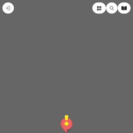
奇
美
說
故
事-
內
門
紫
竹