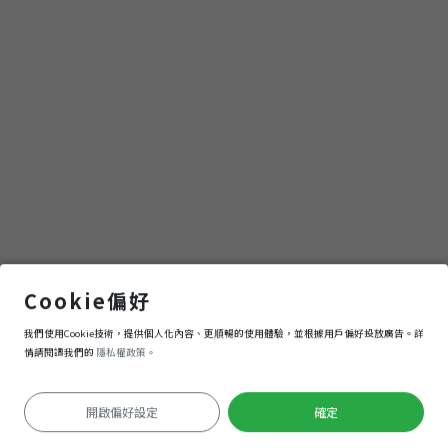
寺
內門紫竹寺
Cookie偏好
我們使用Cookie技術，提供個人化內容、更順暢的使用體驗，並根據用戶偏好投放廣告。詳
導航
進入
情請閱讀我們的
隱私權政策。
開啟偏好設定
確定
定位失敗