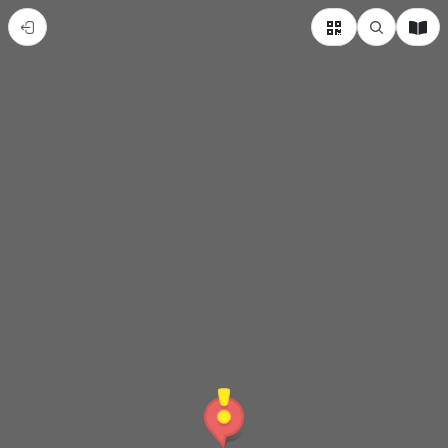
旗
美
說
故
事-
內
門
紫
竹