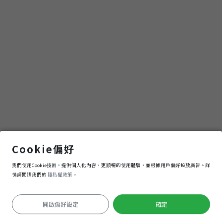
寺
內門紫竹寺
Cookie偏好
我們使用Cookie技術，提供個人化內容、更順暢的使用體驗，並根據用戶偏好投放廣告。詳
導航
進入
情請閱讀我們的
隱私權政策。
開啟偏好設定
確定
定位失敗