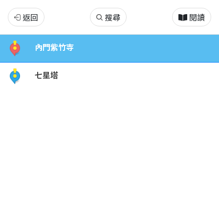
旗
返回
搜尋
閱讀
美
內門紫竹寺
說
七星塔
故
事