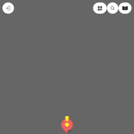
內
門
木
柵
吊
橋