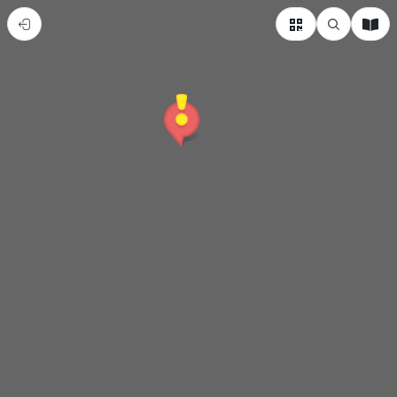
朱
一
貴
文
化
園
區