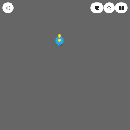
內
門
紫
竹
寺