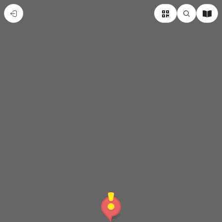
內
門
紫
竹
寺