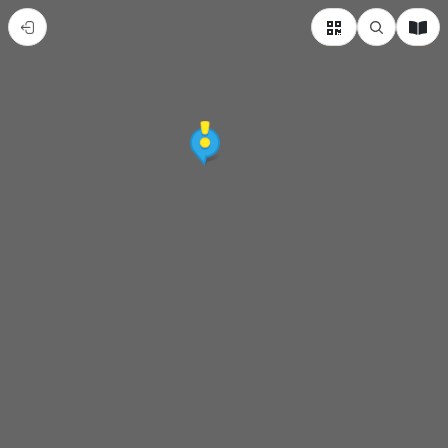
內
門
紫
竹
寺