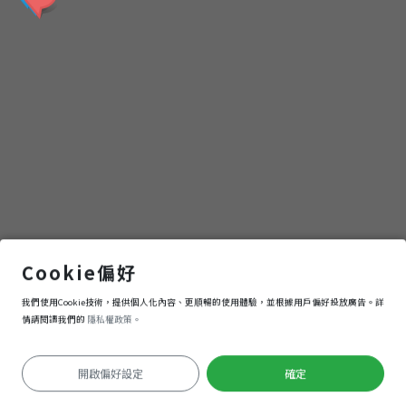
｜
鐵
道
之
旅
集集綠色隧道 (原來樟樹好處這麽多)
Cookie偏好
我們使用Cookie技術，提供個人化內容、更順暢的使用體驗，並根據用戶偏好投放廣告。詳
導航
進入
情請閱讀我們的
隱私權政策。
開啟偏好設定
確定
定位失敗