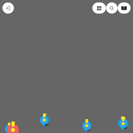
集
集
綠
色
隧
道
行
車
趣