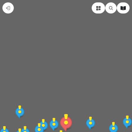
藍
寶
石
生
態
—
蝴
蝶
和