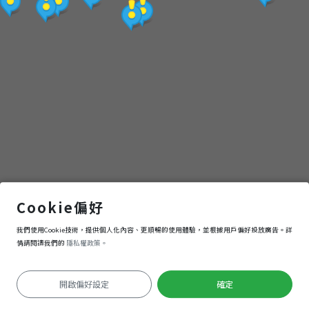
火
金
姑
的
秘
密
美麗的和美山
Cookie偏好
我們使用Cookie技術，提供個人化內容、更順暢的使用體驗，並根據用戶偏好投放廣告。詳
基
導航
進入
情請閱讀我們的
隱私權政策。
地
開啟偏好設定
確定
定位失敗