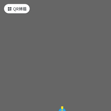
QR掃描
淡水重建街
重建國小
重建街創意市集
許順記
重建街14號-香草街屋
重建街16號街屋
石頭公