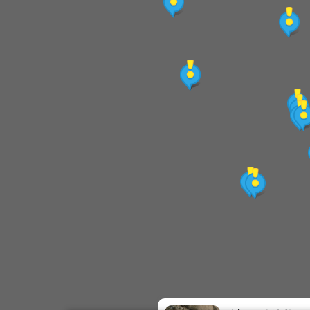
重建街28號-九崁28
清朝四連棟街屋
戀愛巷
香客大樓
清水街
奇蹟悠閒空間
淡水天光—店鋪
淡水天光—後邊坡