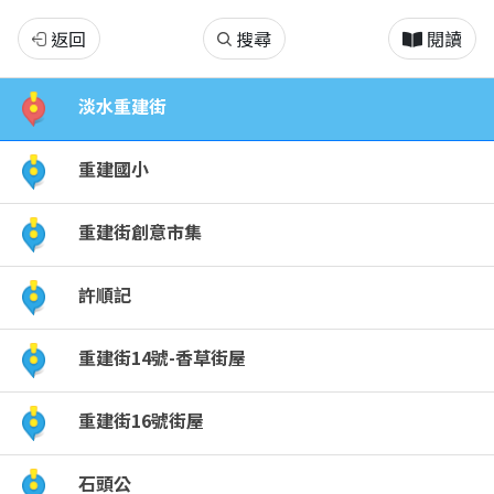
淡
返回
搜尋
閱讀
水
淡水重建街
真
重建國小
正
重建街創意市集
的
許順記
老
街
重建街14號-香草街屋
─
重建街16號街屋
重
石頭公