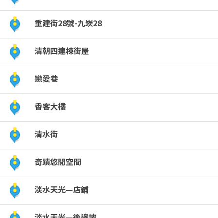
建
重建街28號-九崁28
街
清朝四連棟街屋
戀愛巷
香客大樓
清水街
奇蹟悠閒空間
淡水天光—店鋪
淡水天光—後邊坡