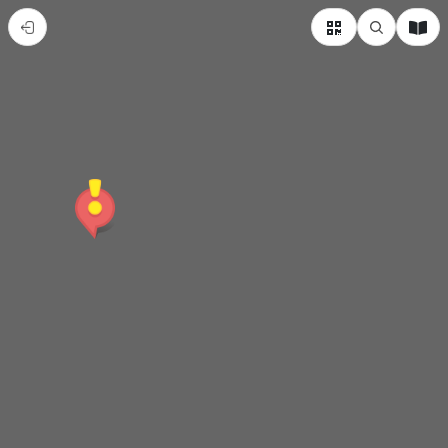
內
門
紫
竹
寺