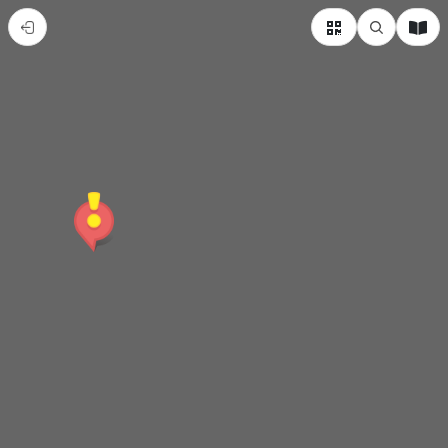
宋
江
陣