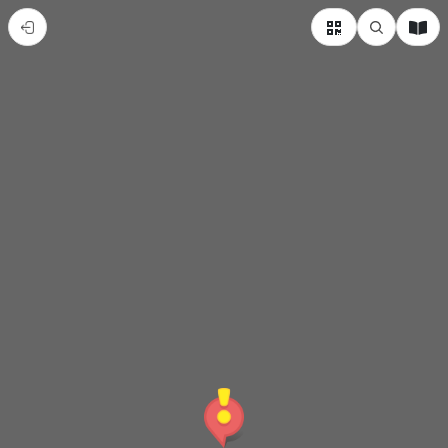
內
門
朱
一
貴
文
化
園
區