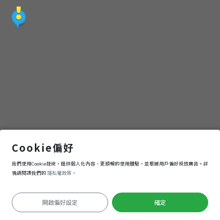
寺
內門南海紫竹寺
Cookie偏好
我們使用Cookie技術，提供個人化內容、更順暢的使用體驗，並根據用戶偏好投放廣告。詳
導航
進入
情請閱讀我們的
隱私權政策。
開啟偏好設定
確定
定位失敗