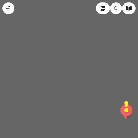
旗
美
說
故
事-
南
海
紫
竹