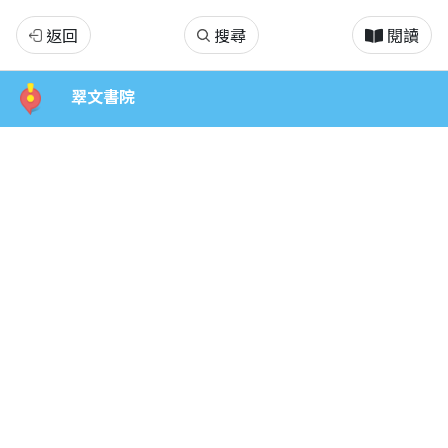
翠
返回
搜尋
閱讀
文
翠文書院
書
院