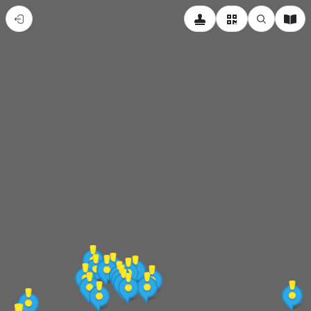
紅
柴
林
休
閒
農
業
區
導