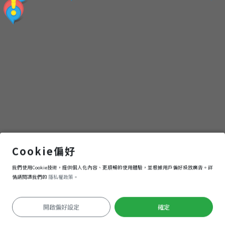
覽
地
圖
(政府機構)三星鄉立圖書館
Cookie偏好
我們使用Cookie技術，提供個人化內容、更順暢的使用體驗，並根據用戶偏好投放廣告。詳
導航
進入
情請閱讀我們的
隱私權政策。
開啟偏好設定
確定
定位失敗