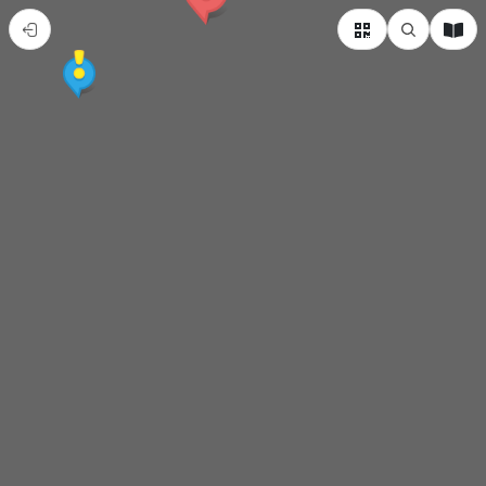
貓
空
喝
茶
+動
物
園