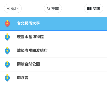
關
返回
搜尋
閱讀
渡
台北藝術大學
琉園水晶博物館
爐鍋咖啡關渡總店
關渡自然公園
關渡宮