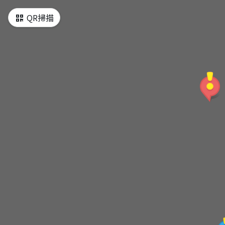
QR掃描
台北藝術大學
琉園水晶博物館
爐鍋咖啡關渡總店
關渡自然公園
關渡宮