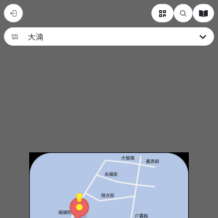
大
湳
永
續
生
活
地
圖