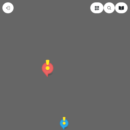
大
甲
看
媽
祖
出
巡