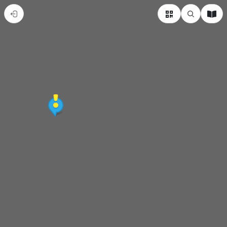
來
台
灣
必
須
去
高
雄