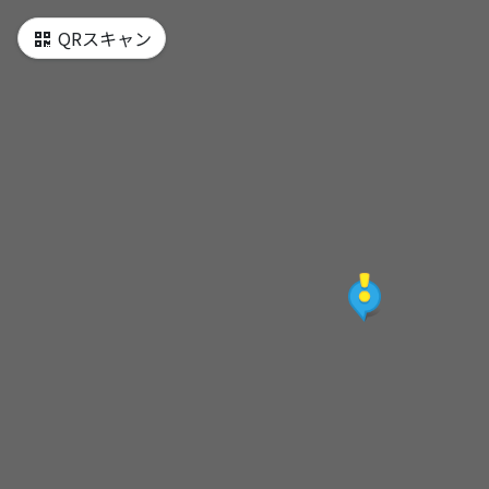
QRスキャン
衛武營國家藝術文化中心
85大樓
駁二藝術特區
美麗島站 光之窮頂
龍虎塔