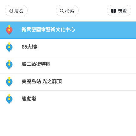
來
戻る
検索
閲覧
台
衛武營國家藝術文化中心
灣
85大樓
必
駁二藝術特區
須
美麗島站 光之窮頂
去
高
龍虎塔
雄