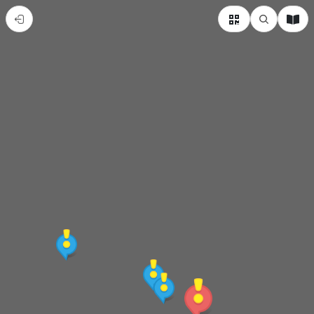
一
整
天
也
不
夠
玩！
淡
水..?