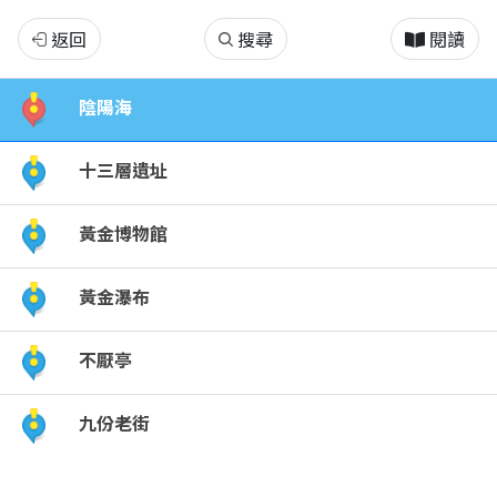
九
返回
搜尋
閱讀
愛
陰陽海
一
十三層遺址
日
黃金博物館
遊
黃金瀑布
不厭亭
九份老街