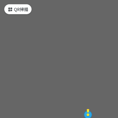
QR掃描
陰陽海
十三層遺址
黃金博物館
黃金瀑布
不厭亭
九份老街