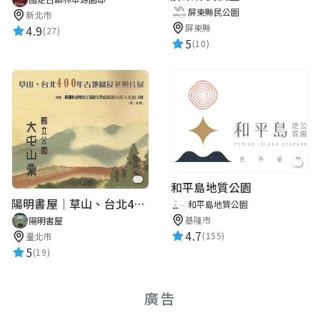
屏東縣民公園
新北市
屏東縣
4.9
(27)
5
(10)
和平島地質公園
陽明書屋｜草山、台北400年古地圖老照片展｜智慧導覽
和平島地質公園
基隆市
陽明書屋
4.7
(155)
臺北市
5
(19)
廣告