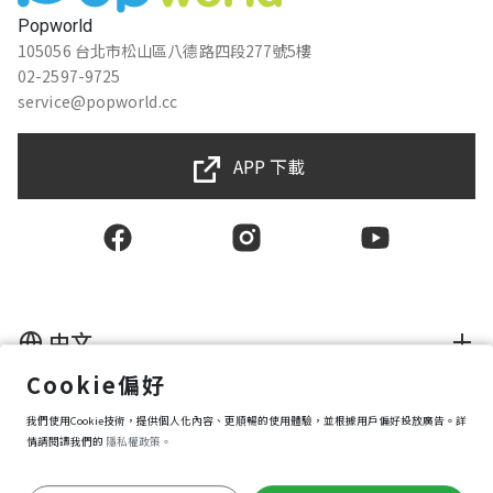
Popworld
105056 台北市松山區八德路四段277號5樓
02-2597-9725
service@popworld.cc
APP 下載
中文
Cookie偏好
使用者授權合約
我們使用Cookie技術，提供個人化內容、更順暢的使用體驗，並根據用戶偏好投放廣告。詳
隱私權保護政策
資訊安全政策
情請閱讀我們的
隱私權政策。
購買條款
Cookie 偏好設定