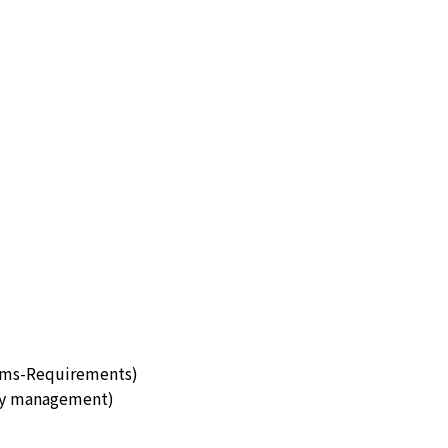
tems-Requirements)
ity management)