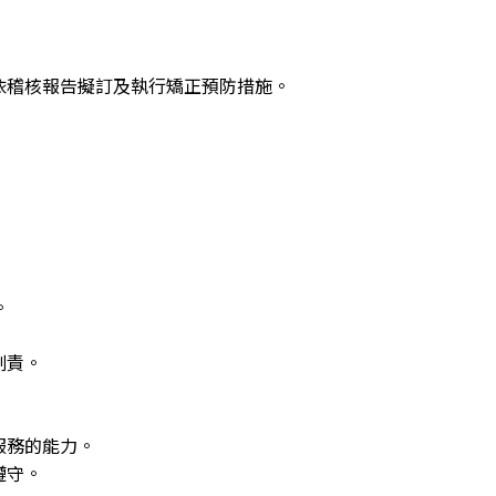
依稽核報告擬訂及執行矯正預防措施。
。
刑責。
服務的能力。
遵守。