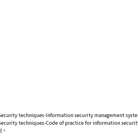
-Security techniques-Information security management sys
Security techniques-Code of practice for information secur
則。