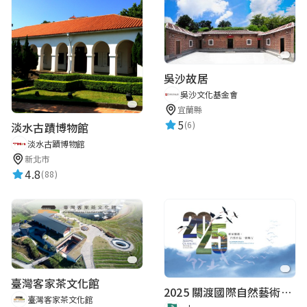
吳沙故居
吳沙文化基金會
宜蘭縣
5
(6)
淡水古蹟博物館
淡水古蹟博物館
新北市
4.8
(88)
臺灣客家茶文化館
2025 關渡國際自然藝術季 Guandu International Nature Art Festival
臺灣客家茶文化館