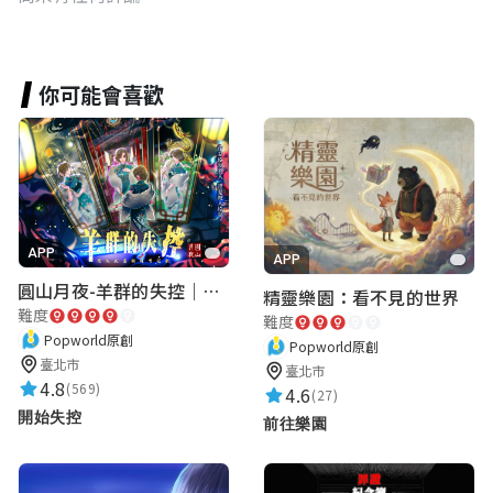
你可能會喜歡
APP
APP
圓山月夜-羊群的失控｜圓山飯店 ARG實境解謎遊戲
精靈樂園：看不見的世界
難度
難度
Popworld原創
Popworld原創
臺北市
臺北市
4.8
(569)
4.6
(27)
開始失控
前往樂園