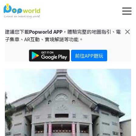
×
建議您下載
Popworld APP
，體驗完整的地圖指引、電
子集章、AR互動、實境解謎等功能。
前往APP遊玩