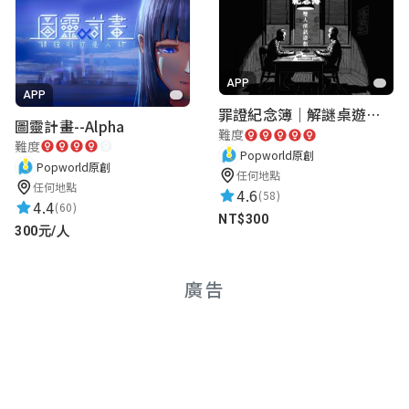
APP
APP
罪證紀念簿｜解謎桌遊｜警匪偵訊｜室內遊戲
圖靈計畫--Alpha
難度
難度
Popworld原創
Popworld原創
任何地點
任何地點
4.6
(58)
4.4
(60)
NT$300
300元/人
廣告