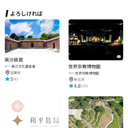
よろしければ
吳沙故居
世界宗教博物館
吳沙文化基金會
宜蘭県
世界宗教博物館
5
(6)
新北市
4.8
(16)