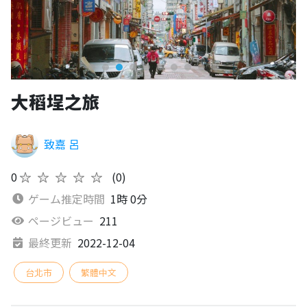
大稻埕之旅
致嘉 呂
0
★★★★★
(0)
ゲーム推定時間
1時 0分
ページビュー
211
最終更新
2022-12-04
台北市
繁體中文