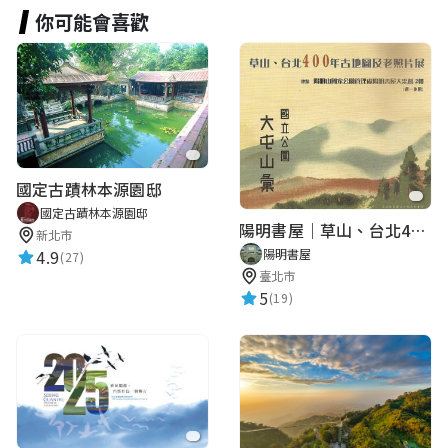
你可能會喜歡
國定古蹟林本源園邸
國定古蹟林本源園邸
陽明書屋｜草山、台北400年古地圖老照片展｜智慧導覽
新北市
4.9
陽明書屋
(27)
臺北市
5
(19)