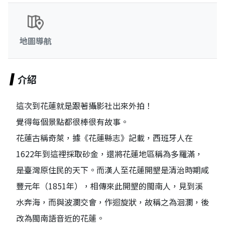
地圖導航
介紹
這次到花蓮就是跟著攝影社出來外拍！
覺得每個景點都很棒很有故事。
花蓮古稱奇萊，據《花蓮縣志》記載，西班牙人在
1622年到這裡採取砂金，還將花蓮地區稱為多羅滿，
是臺灣原住民的天下。而漢人至花蓮開墾是清治時期咸
豐元年（1851年），相傳來此開墾的閩南人，見到溪
水奔海，而與波瀾交會，作迴旋狀，故稱之為洄瀾，後
改為閩南語音近的花蓮。