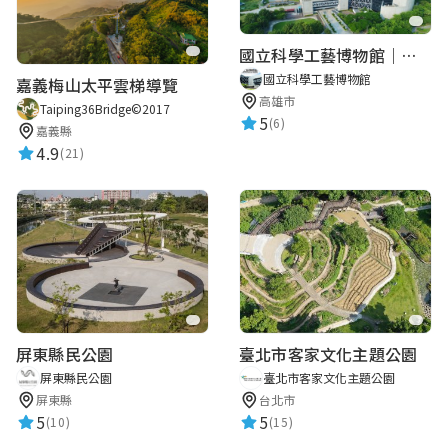
國立科學工藝博物館｜華語智慧導覽
國立科學工藝博物館
嘉義梅山太平雲梯導覽
高雄市
Taiping36Bridge©2017
5
(6)
嘉義縣
4.9
(21)
屏東縣民公園
臺北市客家文化主題公園
屏東縣民公園
臺北市客家文化主題公園
屏東縣
台北市
5
5
(10)
(15)