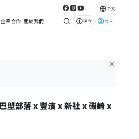
中文
企業合作
關於我們
建立
登入
×
巴塱部落 x 豐濱 x 新社 x 磯崎 x