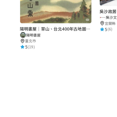
吳沙故居
吳沙文
宜蘭縣
陽明書屋｜草山、台北400年古地圖老照片展｜智慧導覽
5
(6)
陽明書屋
臺北市
5
(19)