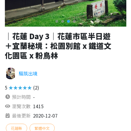
｜花蓮 Day 3｜花蓮市區半日遊
＋宜蘭秘境：松園別館 x 鐵道文
化園區 x 粉鳥林
驅筑出境
5
★★★★★
(2)
預計時間
-
瀏覽次數
1415
最後更新
2020-12-07
花蓮縣
繁體中文