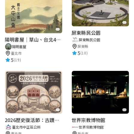
屏東縣民公園
陽明書屋｜草山、台北400年古地圖老照片展｜智慧導覽
屏東縣民公園
屏東縣
陽明書屋
5
(10)
臺北市
5
(19)
2026歷史復活節：古蹟尋章 | 智慧導覽 × 拾光尋禮
世界宗教博物館
臺北市中正區公所
世界宗教博物館
臺北市
新北市