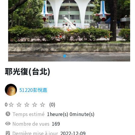
耶光復(台北)
51220彭悅嘉
0
★★★★★
(0)
Temps estimé
1heure(s) 0minute(s)
Nombre de vues
169
Dernière mise à jour
2022-12-09