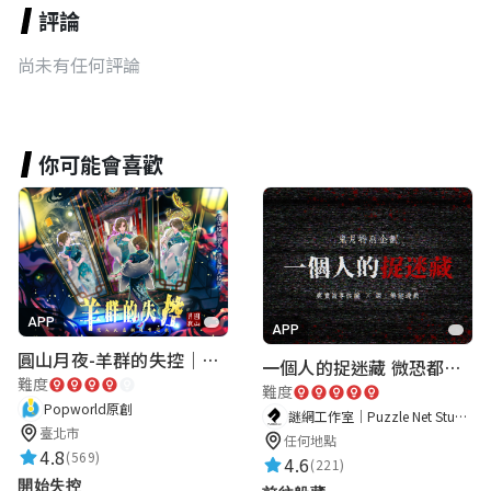
評論
尚未有任何評論
你可能會喜歡
APP
APP
圓山月夜-羊群的失控｜圓山飯店 ARG實境解謎遊戲
一個人的捉迷藏 微恐都市傳說
難度
難度
Popworld原創
謎網工作室｜Puzzle Net Studio
臺北市
任何地點
4.8
(569)
4.6
(221)
開始失控