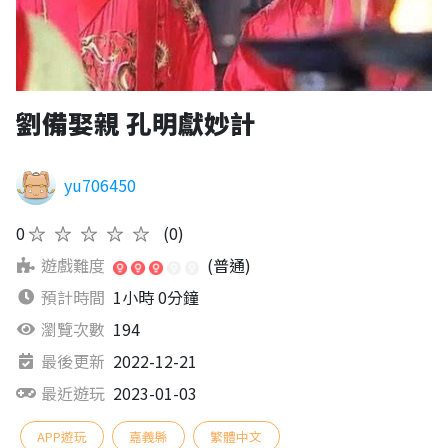
劉備娶親 孔明獻妙計
yu706450
0
★★★★★
(0)
遊戲難度
(普通)
預計時間
1小時 0分鐘
瀏覽次數
194
最後更新
2022-12-21
最近遊玩
2023-01-03
APP遊玩
嘉義縣
繁體中文