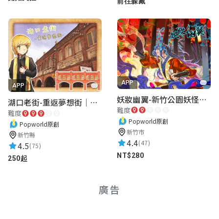
前往躲藏
APP
APP
妖妝幽翼-新竹公園妖怪懸疑事件
湖口老街-重返夢想街｜新竹老街城市解謎
難度
難度
Popworld原創
Popworld原創
新竹市
新竹縣
4.4
(47)
4.5
(75)
NT$280
250起
廣告