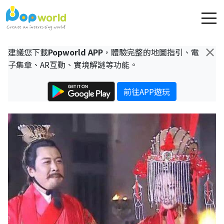
×
建議您下載
Popworld APP
，體驗完整的地圖指引、電
子集章、AR互動、實境解謎等功能。
前往APP遊玩