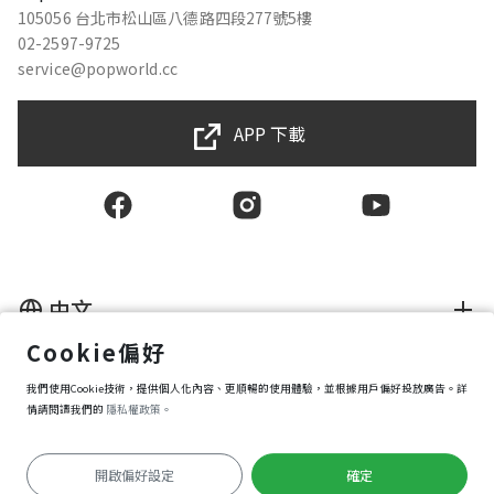
105056 台北市松山區八德路四段277號5樓
02-2597-9725
service@popworld.cc
APP 下載
中文
Cookie偏好
使用者授權合約
我們使用Cookie技術，提供個人化內容、更順暢的使用體驗，並根據用戶偏好投放廣告。詳
隱私權保護政策
資訊安全政策
情請閱讀我們的
隱私權政策。
購買條款
Cookie 偏好設定
開啟偏好設定
確定
Copyright © 2025 Popworld Inc. All Rights Reserved.
前往APP遊玩