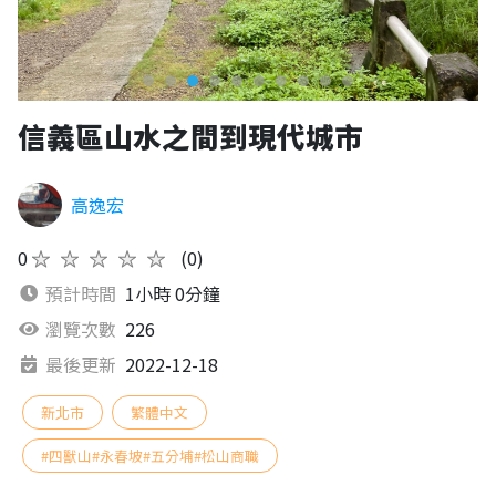
信義區山水之間到現代城市
高逸宏
0
★★★★★
(0)
預計時間
1小時 0分鐘
瀏覽次數
226
最後更新
2022-12-18
新北市
繁體中文
#四獸山#永春坡#五分埔#松山商職