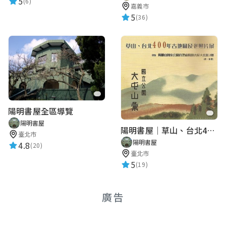
5
(6)
嘉義市
5
(36)
陽明書屋全區導覽
陽明書屋
陽明書屋｜草山、台北400年古地圖老照片展｜智慧導覽
臺北市
陽明書屋
4.8
(20)
臺北市
5
(19)
廣告