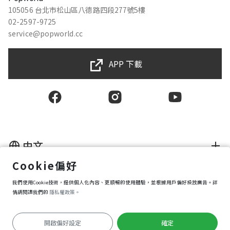
105056 台北市松山區八德路四段277號5樓
02-2597-9725
service@popworld.cc
APP 下載
中文
Cookie偏好
使用者授權合約
我們使用Cookie技術，提供個人化內容、更順暢的使用體驗，並根據用戶偏好投放廣告。詳
隱私權保護政策
資訊安全政策
情請閱讀我們的
隱私權政策。
購買條款
Cookie 偏好設定
開啟偏好設定
確定
Copyright © 2025 Popworld Inc. All Rights Reserved.
開始導覽