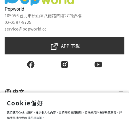
Popworld
105056 台北市松山區八德路四段277號5樓
02-2597-9725
service@popworld.cc
APP 下載
中文
Cookie偏好
使用者授權合約
隱私權保護政策
我們使用Cookie技術，提供個人化內容、更順暢的使用體驗，並根據用戶偏好投放廣告。詳
資訊安全政策
情請閱讀我們的
隱私權政策。
購買條款
Cookie 偏好設定