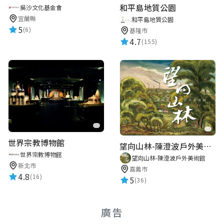
和平島地質公園
吳沙文化基金會
宜蘭縣
和平島地質公園
5
(6)
基隆市
4.7
(155)
世界宗教博物館
望向山林-陳澄波戶外美術館
世界宗教博物館
望向山林-陳澄波戶外美術館
新北市
嘉義市
4.8
(16)
5
(36)
廣告