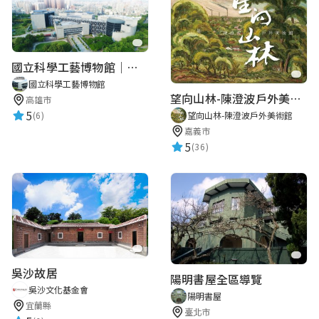
國立科學工藝博物館｜華語智慧導覽
國立科學工藝博物館
望向山林-陳澄波戶外美術館
高雄市
5
望向山林-陳澄波戶外美術館
(6)
嘉義市
5
(36)
吳沙故居
陽明書屋全區導覽
吳沙文化基金會
陽明書屋
宜蘭縣
臺北市