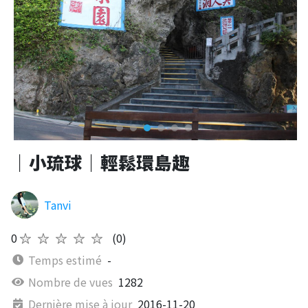
｜小琉球｜輕鬆環島趣
Tanvi
0
★★★★★
(0)
Temps estimé
-
Nombre de vues
1282
Dernière mise à jour
2016-11-20