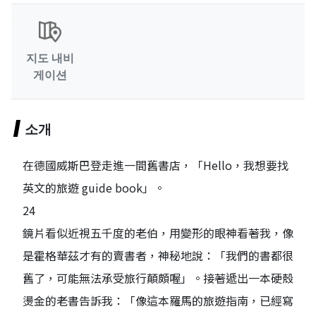
지도 내비
게이션
소개
在德國威斯巴登走進一間舊書店，「Hello，我想要找
英文的旅遊 guide book」。
24
鏡片看似近視五千度的老伯，用變形的眼神看著我，像
是霍格華茲才有的賣書者，神秘地說：「我們的書都很
舊了，可能無法承受旅行顛頗喔」。接著遞出一本硬殼
燙金的老書告訴我：「像這本羅馬的旅遊指南，已經寫