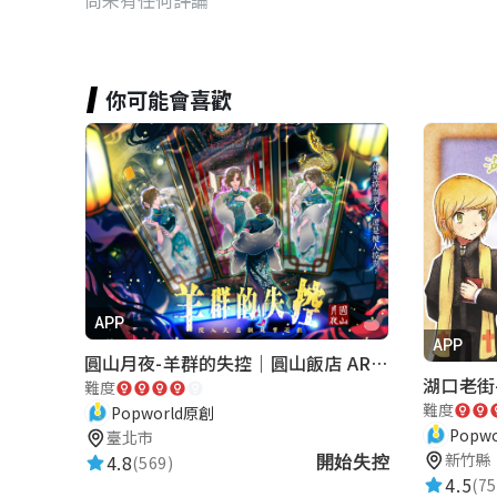
你可能會喜歡
APP
APP
圓山月夜-羊群的失控｜圓山飯店 ARG實境解謎遊戲
難度
難度
Popworld原創
Popw
臺北市
新竹縣
4.8
(569)
開始失控
4.5
(75