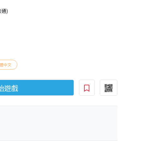
普通)
體中文
始遊戲