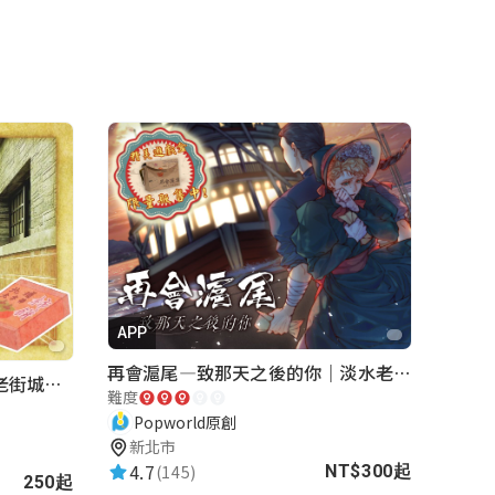
APP
再會滬尾—致那天之後的你｜淡水老街實境遊戲｜實體遊戲盒
北埔老街-相片的回憶｜新竹老街城市解謎
難度
Popworld原創
新北市
4.7
(145)
NT$300起
250起