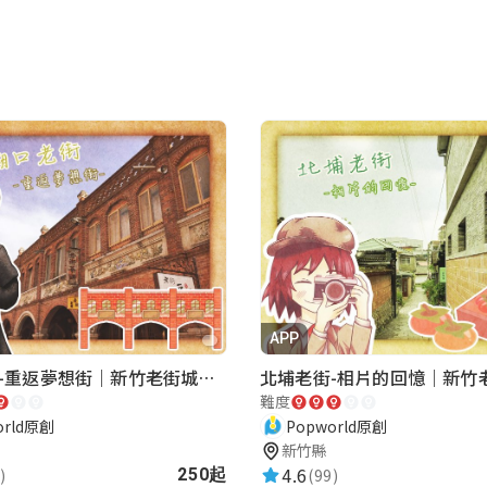
APP
湖口老街-重返夢想街｜新竹老街城市解謎
難度
orld原創
Popworld原創
新竹縣
4.6
)
(99)
250起