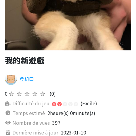
我的新遊戲
登机口
0
★★★★★
(0)
Difficulté du jeu
(Facile)
Temps estimé
2heure(s) 0minute(s)
Nombre de vues
397
Dernière mise à jour
2023-01-10