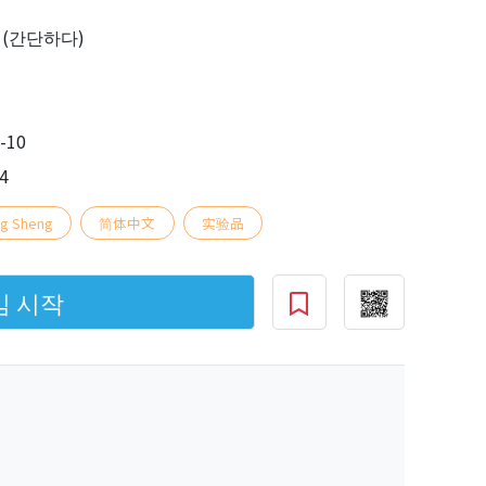
(간단하다)
-10
4
g Sheng
简体中文
实验品
임 시작