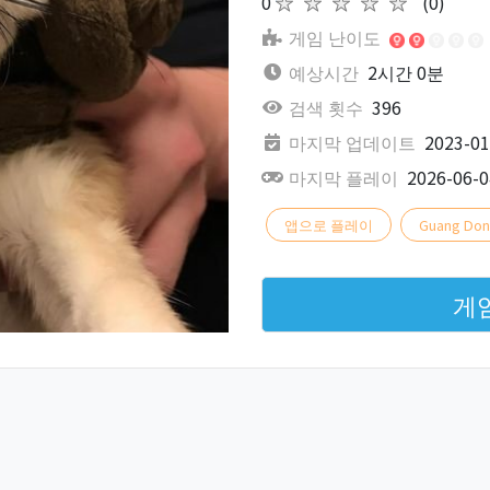
0
★★★★★
(0)
게임 난이도
예상시간
2시간 0분
검색 횟수
396
마지막 업데이트
2023-01
마지막 플레이
2026-06-0
앱으로 플레이
Guang Don
게