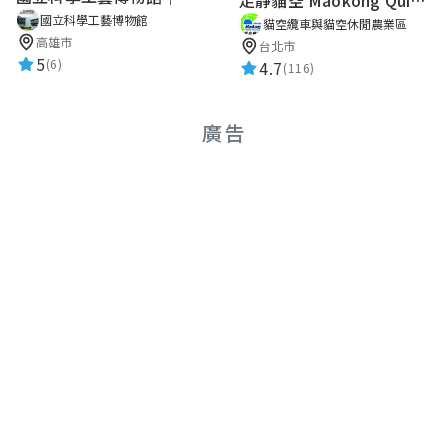
走靜貓空 Maokong Quiet Walks
國立科學工藝博物館
貓空纜車與貓空休閒農業區
高雄市
台北市
5
(6)
4.7
(116)
廣告