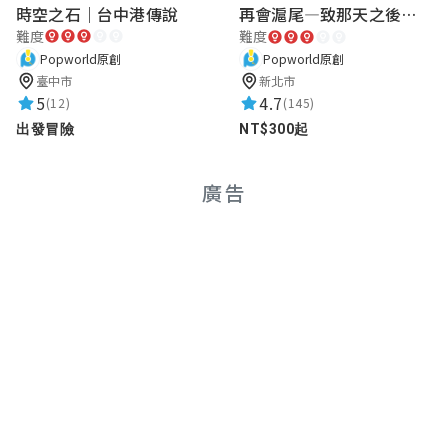
時空之石｜台中港傳說
再會滬尾—致那天之後的你｜淡水老街實境遊戲｜實體遊戲盒
難度
難度
Popworld原創
Popworld原創
臺中市
新北市
5
4.7
(12)
(145)
出發冒險
NT$300起
廣告