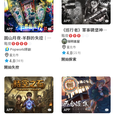
APP
《巡行者》軍事碉堡神秘探索｜陽明書屋實境遊戲
APP
難度
圓山月夜-羊群的失控｜圓山飯店 ARG實境解謎遊戲
陽明書屋
難度
臺北市
Popworld原創
4.8
(219)
臺北市
開始探索
4.8
(569)
開始失控
APP
APP