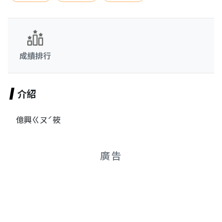
成績排行
介紹
億興ㄍㄡˊ筱
廣告