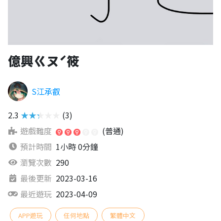
億興ㄍㄡˊ筱
S江承叡
2.3
★★★★★
(3)
遊戲難度
(普通)
預計時間
1小時 0分鐘
瀏覽次數
290
最後更新
2023-03-16
最近遊玩
2023-04-09
APP遊玩
任何地點
繁體中文