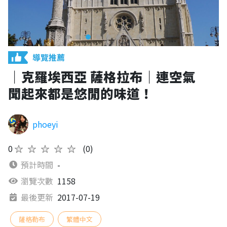
導覽推薦
｜克羅埃西亞 薩格拉布｜連空氣
聞起來都是悠閒的味道！
phoeyi
0
★★★★★
(0)
預計時間
-
瀏覽次數
1158
最後更新
2017-07-19
薩格勒布
繁體中文