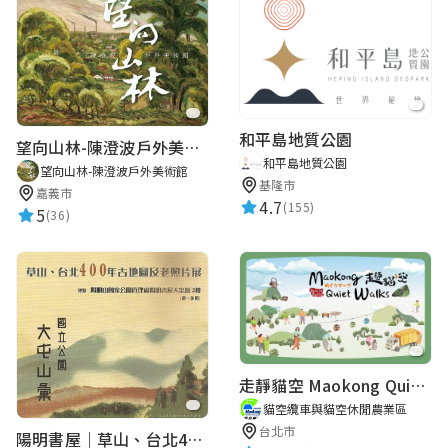
和平島地質公園
望向山林-陳澄波戶外美術館
和平島地質公園
望向山林-陳澄波戶外美術館
基隆市
嘉義市
4.7
(155)
5
(36)
走靜貓空 Maokong Quiet Walks
貓空纜車與貓空休閒農業區
台北市
陽明書屋｜草山、台北400年古地圖老照片展｜智慧導覽