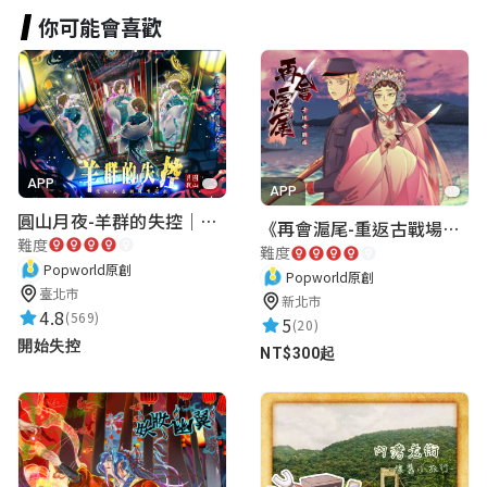
很棒
你可能會喜歡
32楊舒蓉
★★★★★
2023-05-22 15:46:27
非常好玩:D
APP
APP
圓山月夜-羊群的失控｜圓山飯店 ARG實境解謎遊戲
《再會滬尾-重返古戰場》｜淡水老街實境遊戲｜實體遊戲盒
難度
難度
桂圓
Popworld原創
Popworld原創
蹦 來個蹦蹦 蹦 來個蹦
臺北市
新北市
★★★★★
4.8
(569)
2025-03-30 17:03:43
5
(20)
開始失控
很簡單，但圖片太糊了
NT$300起
杰昕 劉
★★★★★
2024-05-29 20:16:04