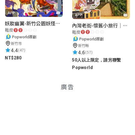
APP
APP
16周士鈞
妖妝幽翼-新竹公園妖怪懸疑事件
內灣老街-懷舊小旅行｜新竹老街城市解謎
★★★★★
難度
2023-06-06 15:59:50
難度
Popworld原創
Popworld原創
新竹市
新竹縣
4.4
(47)
4.6
(57)
08廖舒妤
NT$280
50人以上限定，請另聯繫
★★★★★
2023-06-06 14:15:45
Popworld
廣告
18楊秉勝
★★★★★
2023-06-02 16:06:43
06徐睿慈
★★★★★
2023-05-25 16:12:52