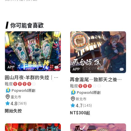
你可能會喜歡
APP
APP
圓山月夜-羊群的失控｜圓山飯店 ARG實境解謎遊戲
再會滬尾—致那天之後的你｜淡水老街實境遊戲｜實體遊戲盒
難度
難度
Popworld原創
Popworld原創
臺北市
新北市
4.8
(569)
4.7
(145)
開始失控
NT$300起