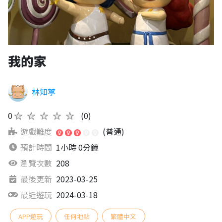
我的家
林知葶
0
★★★★★
(0)
遊戲難度
(普通)
預計時間
1小時 0分鐘
瀏覽次數
208
最後更新
2023-03-25
最近遊玩
2024-03-18
APP遊玩
任何地點
繁體中文