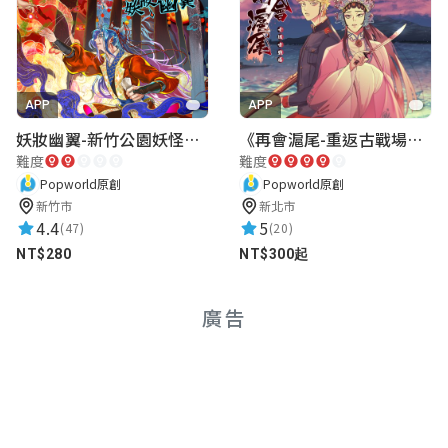
APP
APP
妖妝幽翼-新竹公園妖怪懸疑事件
《再會滬尾-重返古戰場》｜淡水老街實境遊戲｜實體遊戲盒
難度
難度
Popworld原創
Popworld原創
新竹市
新北市
4.4
5
(47)
(20)
NT$280
NT$300起
廣告