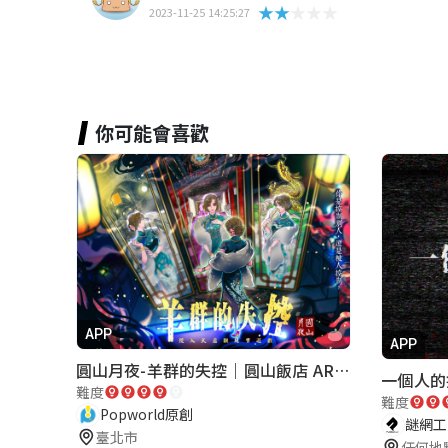
★★★★★
2023-11-25 14:25:27
你可能會喜歡
APP
APP
圓山月夜-羊群的失控｜圓山飯店 ARG實境解謎遊戲
一個人的
難度
難度
Popworld原創
謎網工作
臺北市
任何地