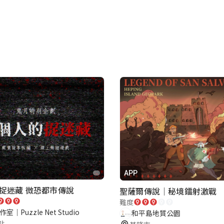
APP
捉迷藏 微恐都市傳說
聖薩爾傳說｜秘境鐳射激戰
難度
室｜Puzzle Net Studio
和平島地質公園
點